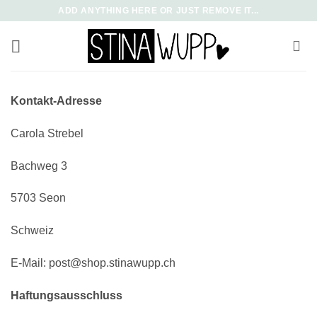
Zum
ADD ANYTHING HERE OR JUST REMOVE IT...
Inhalt
springen
Kontakt-Adresse
Carola Strebel
Bachweg 3
5703 Seon
Schweiz
E-Mail: post@shop.stinawupp.ch
Haftungsausschluss